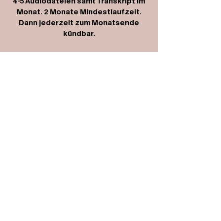
4-5 Audiodateien samt Transkript im
Monat. 2 Monate Mindestlaufzeit.
Dann jederzeit zum Monatsende
kündbar.
69 €/monatlich