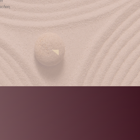
en
lachen,