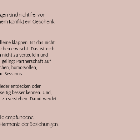
n sind nicht frei von
einem Konflikt ein Geschenk
lleine klappen. Ist das nicht
chen erwischt. Das ist nicht
 nicht zu verteufeln und
 gelingt Partnerschaft auf
schen, humorvollen,
r-Sessions.​
ieder entdecken oder
nseitig besser kennen. Und,
er zu verstehen. Damit werdet
n die empfundene
ie Harmonie der Beziehungen,