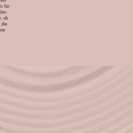
nen
r für
len -
e, ob
 die
kte
n