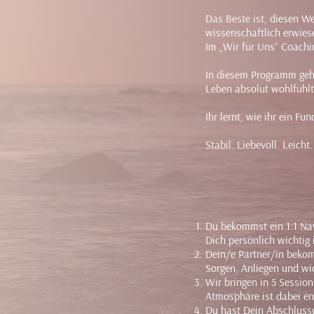
Das Beste ist, diesen We
wissenschaftlich erwiese
Im „Wir für Uns“ Coach
In diesem Programm geht
Leben absolut wohlfühlt
Ihr lernt, wie ihr ein 
Stabil. Liebevoll. Leicht
Du bekommst ein 1:1 Nav
Dich persönlich wichtig i
Dein/e Partner/in bekom
Sorgen, Anliegen und wi
Wir bringen in 5 Session
Atmosphäre ist dabei ent
Du hast Dein Abschluss