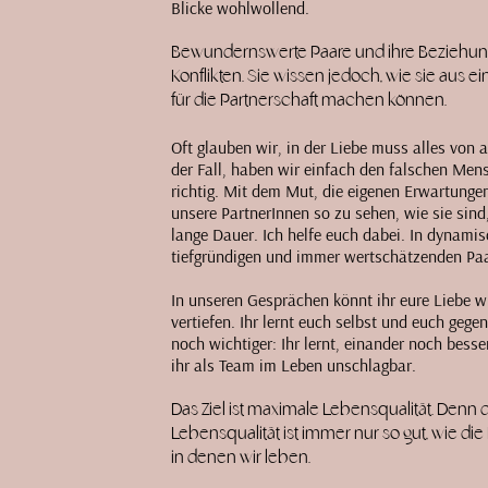
Blicke wohlwollend.
Bewundernswerte Paare und ihre Beziehunge
Konflikten. Sie wissen jedoch, wie sie aus 
für die Partnerschaft machen können.
Oft glauben wir, in der Liebe muss alles von a
der Fall, haben wir einfach den falschen Mens
richtig. Mit dem Mut, die eigenen Erwartungen
unsere PartnerInnen so zu sehen, wie sie sind,
lange Dauer. Ich helfe euch dabei. In dynami
tiefgründigen und immer wertschätzenden Paa
In unseren Gesprächen könnt ihr eure Liebe w
vertiefen. Ihr lernt euch selbst und euch gege
noch wichtiger: Ihr lernt, einander noch bess
ihr als Team im Leben unschlagbar.
Das Ziel ist maximale Lebensqualität. Den
Lebensqualität ist immer nur so gut, wie d
in denen wir leben.