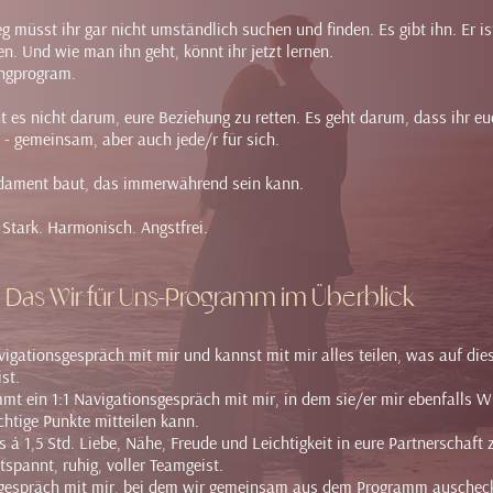
g müsst ihr gar nicht umständlich suchen und finden. Es gibt ihn. Er is
n. Und wie man ihn geht, könnt ihr jetzt lernen.
ingprogram.
 es nicht darum, eure Beziehung zu retten. Es geht darum, dass ihr eu
 - gemeinsam, aber auch jede/r für sich.
Fundament baut, das immerwährend sein kann.
. Stark. Harmonisch. Angstfrei.
Das Wir für Uns-Programm im Überblick
igationsgespräch mit mir und kannst mit mir alles teilen, was auf di
st.
mt ein 1:1 Navigationsgespräch mit mir, in dem sie/er mir ebenfalls 
chtige Punkte mitteilen kann.
s á 1,5 Std. Liebe, Nähe, Freude und Leichtigkeit in eure Partnerschaft 
spannt, ruhig, voller Teamgeist.
gespräch mit mir, bei dem wir gemeinsam aus dem Programm auschec