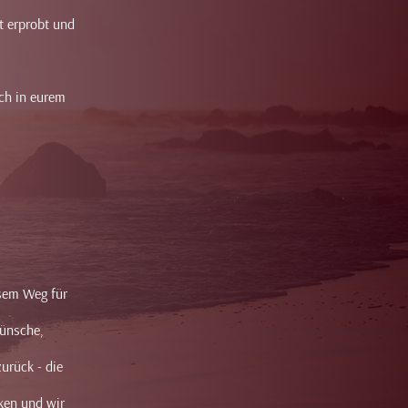
t erprobt und
ch in eurem
esem Weg für
Wünsche,
zurück - die
ken und wir