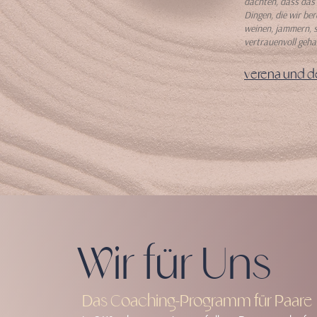
dachten, dass das 
Dingen, die wir be
weinen, jammern, 
vertrauenvoll geha
verena und den
Wir für Uns
Das Coaching-Programm für Paare