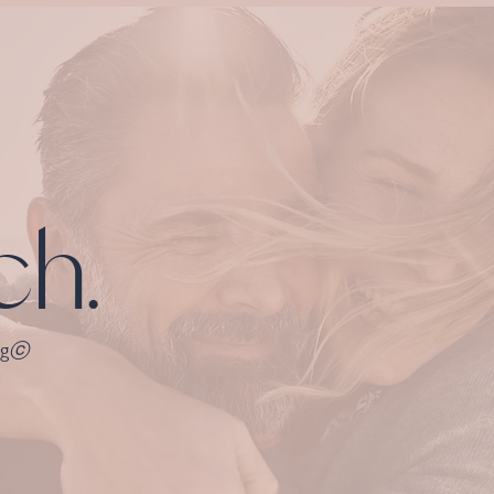
ch.
ng
ⓒ