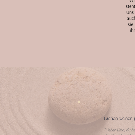
Wi
steh
Uns 
auch
sie
ih
Lachen, weinen, 
"Lieber Timo, du ha