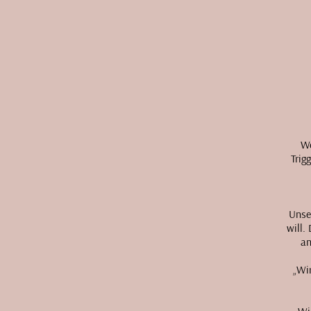
We
Trig
Unse
will.
an
„Wir