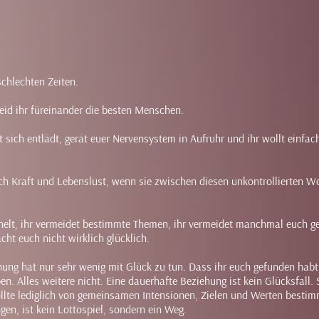
schlechten Zeiten.
 seid ihr füreinander die besten Menschen.
ich entlädt, gerät euer Nervensystem in Aufruhr und ihr wollt einfac
ch Kraft und Lebenslust, wenn sie zwischen diesen unkontrollierten W
chelt, ihr vermeidet bestimmte Themen, ihr vermeidet manchmal euch ge
cht euch nicht wirklich glücklich.
hung hat nur sehr wenig mit Glück zu tun. Dass ihr euch gefunden habt
n. Alles weitere nicht. Eine dauerhafte Beziehung ist kein Glücksfall. S
ollte lediglich von gemeinsamen Intensionen, Zielen und Werten bestim
en, ist kein Lottospiel, sondern ein Weg. ⁣