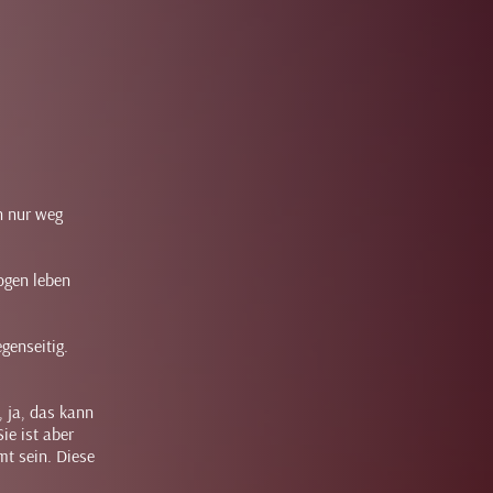
h nur weg
ogen leben
genseitig.
, ja, das kann
ie ist aber
mt sein. Diese