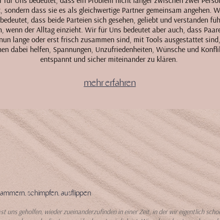
r für Uns bedeutet, dass ein Problem nicht länger zwischen zwei Perso
t, sondern dass sie es als gleichwertige Partner gemeinsam angehen. Wi
bedeutet, dass beide Parteien sich gesehen, geliebt und verstanden füh
, wenn der Alltag einzieht. Wir für Uns bedeutet aber auch, dass Paar
 nun lange oder erst frisch zusammen sind, mit Tools ausgestattet sind,
nen dabei helfen, Spannungen, Unzufriedenheiten, Wünsche und Konfli
entspannt und sicher miteinander zu klären.
mehr erfahren
jammern, schimpfen, ausflippen
st uns geholfen, wieder zueinanderzufinden in einer Zeit, in der wir eigentlich scho